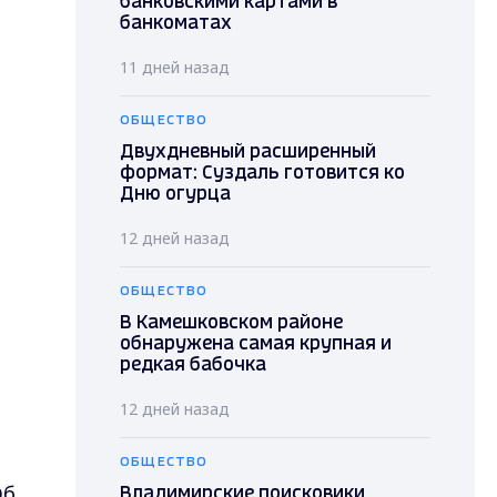
банковскими картами в
банкоматах
11 дней назад
ОБЩЕСТВО
Двухдневный расширенный
формат: Суздаль готовится ко
Дню огурца
12 дней назад
ОБЩЕСТВО
В Камешковском районе
обнаружена самая крупная и
редкая бабочка
12 дней назад
ОБЩЕСТВО
Об
Владимирские поисковики