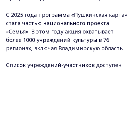
С 2025 года программа «Пушкинская карта»
стала частью национального проекта
«Семья». В этом году акция охватывает
более 1000 учреждений культуры в 76
регионах, включая Владимирскую область.
Список учреждений-участников доступен
по ссылке:
https://
Max - канал Россия "ГТРК
национальныепроекты.рф/news/24-marta-
Владимир"
Главные новости города
startuet-aktsiya-dlya-vladeltsev-pushkinskoy-
Владимира и региона.
karty/
Фото: нейросеть Kandinsky; пресс-служба Правительства Владимирской