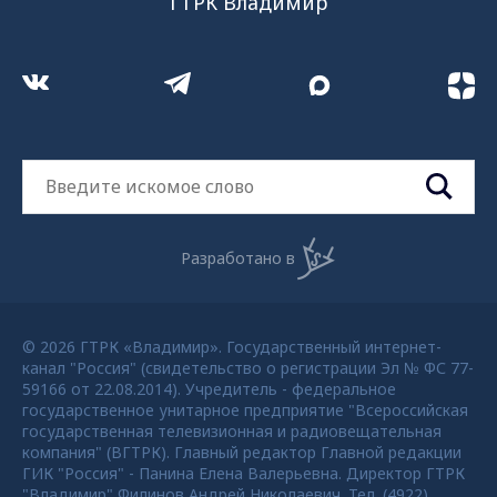
ГТРК Владимир
Разработано в
© 2026 ГТРК «Владимир». Государственный интернет-
канал "Россия" (свидетельство о регистрации Эл № ФС 77-
59166 от 22.08.2014). Учредитель - федеральное
государственное унитарное предприятие "Всероссийская
государственная телевизионная и радиовещательная
компания" (ВГТРК). Главный редактор Главной редакции
ГИК "Россия" - Панина Елена Валерьевна. Директор ГТРК
"Владимир" Филинов Андрей Николаевич. Тел. (4922)