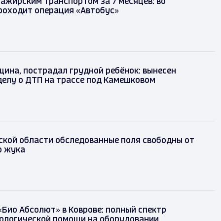
сажирским транспортом за 7 месяцев: во
роходит операция «Автобус»
ина, пострадал грудной ребёнок: вынесен
делу о ДТП на трассе под Камешковом
ской области обследованные поля свободны от
о жука
«Био Абсолют» в Коврове: полный спектр
ологической помощи на оборудовании