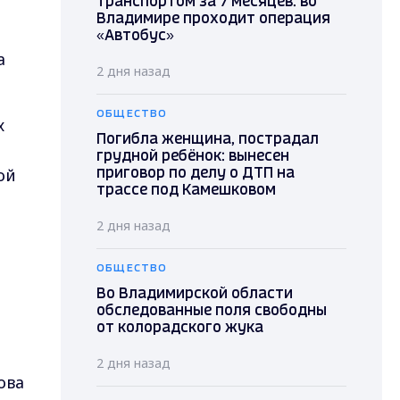
транспортом за 7 месяцев: во
Владимире проходит операция
«Автобус»
а
2 дня назад
ОБЩЕСТВО
х
Погибла женщина, пострадал
грудной ребёнок: вынесен
ой
приговор по делу о ДТП на
трассе под Камешковом
2 дня назад
ОБЩЕСТВО
Во Владимирской области
обследованные поля свободны
от колорадского жука
2 дня назад
ова