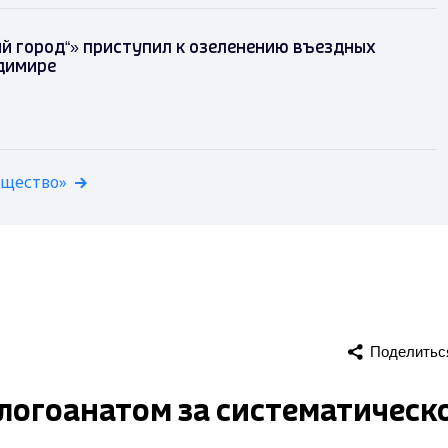
й город“» приступил к озеленению въездных
димире
бщество»
Поделитьс
логоанатом за систематическ