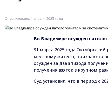
Опубликовано: 1 апреля 2025 года
Во Владимире осужден патолог
31 марта 2025 года Октябрьский
местному жителю, признав его 
осужден за два эпизода получен
получения взяток в крупном раз
Суд установил, что в период с 2
патологоанатомическим отделен
денежные вознаграждения от пр
служб. Взятки предназначались 