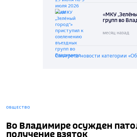
«МКУ „Зелёны
групп во Вла
месяц назад
Смотреть новости категории «О
ОБЩЕСТВО
Во Владимире осужден пато
получение взяток