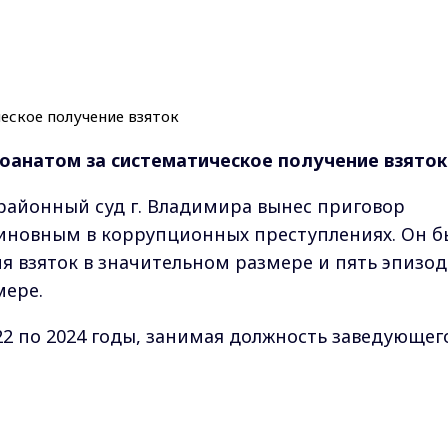
оанатом за систематическое получение взяток
 районный суд г. Владимира вынес приговор
виновным в коррупционных преступлениях. Он б
ия взяток в значительном размере и пять эпизо
мере.
022 по 2024 годы, занимая должность заведующег
ием, подсудимый систематически получал
едпринимателей и представителей ритуальных
Max - канал Россия "ГТРК Владимир"
за ускоренное и беспрепятственное оформление
Главные новости города Владимира и региона.