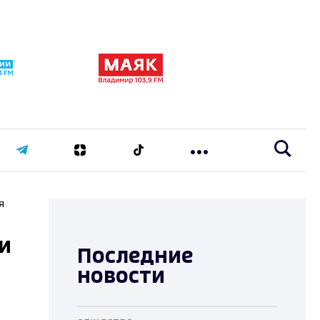
я
ии
Последние
новости