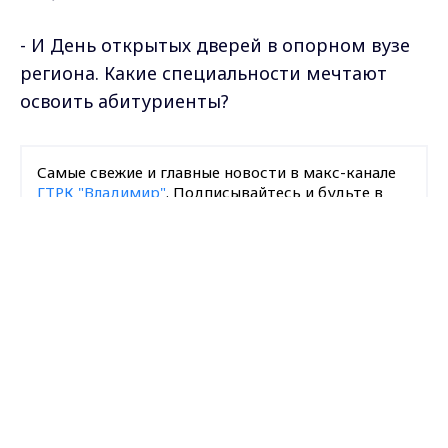
- И День открытых дверей в опорном вузе
региона. Какие специальности мечтают
освоить абитуриенты?
Самые свежие и главные новости в макс-канале
ГТРК "Владимир"
. Подписывайтесь и будьте в
курсе всех событий!
Max - канал Россия "ГТРК
Владимир"
Главные новости города
Опубликовано: 2 апреля 2025 года
Владимира и региона.
Поделиться
анонс
дневной выпуск