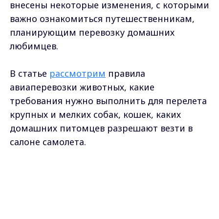
внесены некоторые изменения, с которыми
важно ознакомиться путешественникам,
планирующим перевозку домашних
любимцев.
В статье
рассмотрим
правила
авиаперевозки животных, какие
требования нужно выполнить для перелета
крупных и мелких собак, кошек, каких
домашних питомцев разрешают везти в
салоне самолета.
Общие правила перевозки домашних
животных в самолете
Max - канал Россия "ГТРК
Владимир"
Главные новости города
Владимира и региона.
Согласно нововведениям, с 2025 года