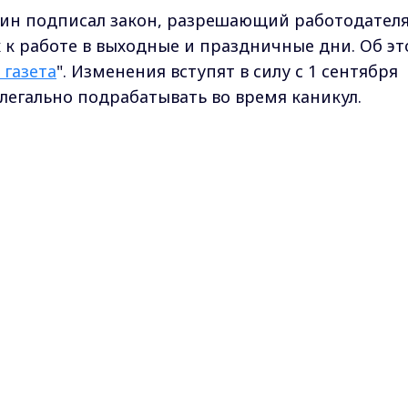
ин подписал закон, разрешающий работодател
к работе в выходные и праздничные дни. Об э
 газета
". Изменения вступят в силу с 1 сентября
легально подрабатывать во время каникул.
Max - канал Россия "ГТРК Владимир"
Главные новости города Владимира и региона.
сия самого подростка.
 одного из родителей.
решение органов опеки.
через службы занятости или в составе
ых в федеральный или региональный реестр.