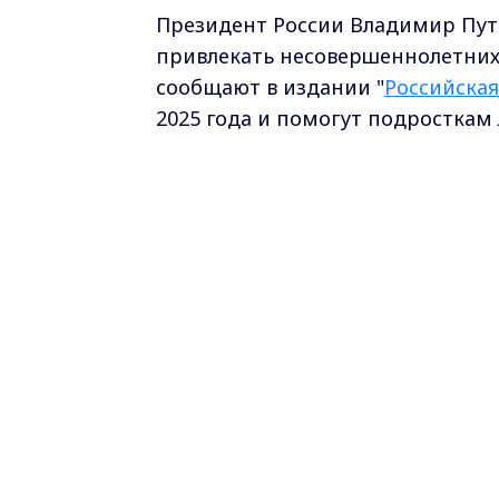
Президент России Владимир Пут
привлекать несовершеннолетних 
сообщают в издании "
Российская
2025 года и помогут подросткам 
Кто сможет работать?
- С 15 лет – с письменного согла
- С 14 лет – с согласия ребенка и
- Дети-сироты – потребуется раз
Трудоустройство будет возможно 
студенческих отрядов, включенн