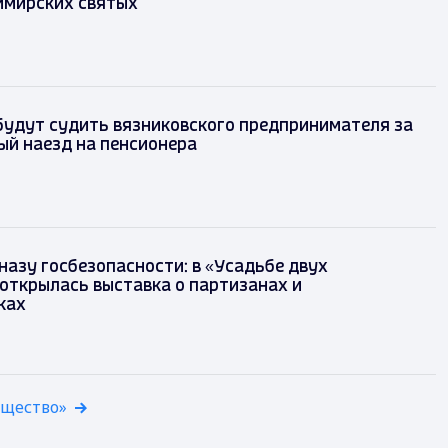
имирских святых
будут судить вязниковского предпринимателя за
ый наезд на пенсионера
назу госбезопасности: в «Усадьбе двух
 открылась выставка о партизанах и
ках
бщество»