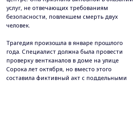
услуг, не отвечающих требованиям
безопасности, повлекшем смерть двух
человек.
Трагедия произошла в январе прошлого
года. Специалист должна была провести
проверку вентканалов в доме на улице
Сорока лет октября, но вместо этого
составила фиктивный акт с поддельными
подписями жильцов. В то время как в
Max - канал Россия "ГТРК
одной из квартир дымоход засорился
Владимир"
Главные новости города
осколками кирпича.
Владимира и региона.
В итоге через месяц от угарного газа
погибли хозяева - женщина 65 года
рождения и мужчина 63-его. Кроме того,