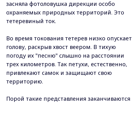
засняла фотоловушка дирекции особо
охраняемых природных территорий. Это
тетеревиный ток.
Во время токования тетерев низко опускает
голову, раскрыв хвост веером. В тихую
погоду их "песню" слышно на расстоянии
трех километров. Так петухи, естественно,
привлекают самок и защищают свою
территорию.
Порой такие представления заканчиваются
дракой с соперниками.
Max - канал Россия "ГТРК
Владимир"
Главные новости города
Владимира и региона.
Самые свежие и главные новости в макс-канале