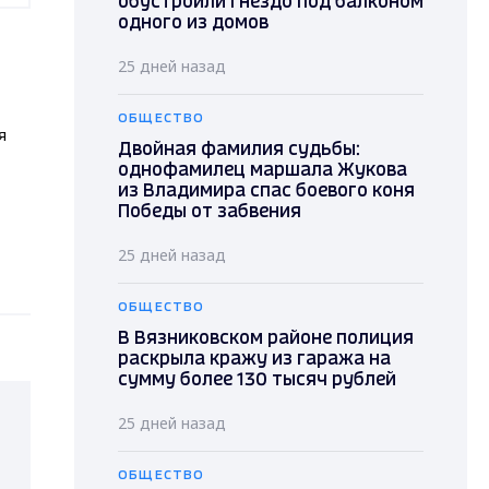
обустроили гнездо под балконом
одного из домов
25 дней назад
ОБЩЕСТВО
я
Двойная фамилия судьбы:
однофамилец маршала Жукова
из Владимира спас боевого коня
Победы от забвения
25 дней назад
ОБЩЕСТВО
В Вязниковском районе полиция
раскрыла кражу из гаража на
сумму более 130 тысяч рублей
25 дней назад
ОБЩЕСТВО