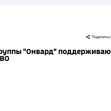
Поделитьс
руппы "Онвард" поддерживаю
СВО