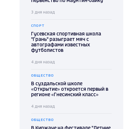
первенство по маунтин-байку
3 дня назад
СПОРТ
Гусевская спортивная школа
"Грань" разыграет мяч с
автографами известных
футболистов
4 дня назад
ОБЩЕСТВО
В суздальской школе
«Открытие» откроется первый в
регионе «Гнесинский класс»
4 дня назад
ОБЩЕСТВО
В Киржаче на фестивале "Летние