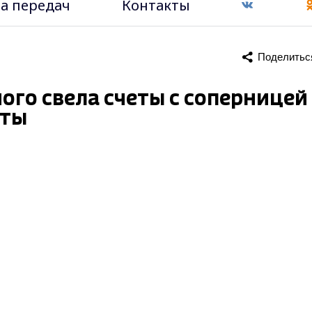
а передач
Контакты
Поделитьс
го свела счеты с соперницей
иты