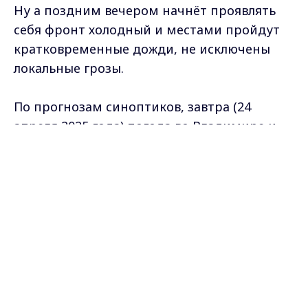
Ну а поздним вечером начнёт проявлять
себя фронт холодный и местами пройдут
кратковременные дожди, не исключены
локальные грозы.
По прогнозам синоптиков, завтра (24
апреля 2025 года) погода во Владимире и
области будет с переменчивой
Max - канал Россия "ГТРК
Владимир"
облачностью, кратковременный дождь.
Главные новости города
Владимира и региона.
Температура воздуха днем
до +18°C.
Ночью столбик термометра опустится
до
+9°C.
Ветер северный,
8 м/с