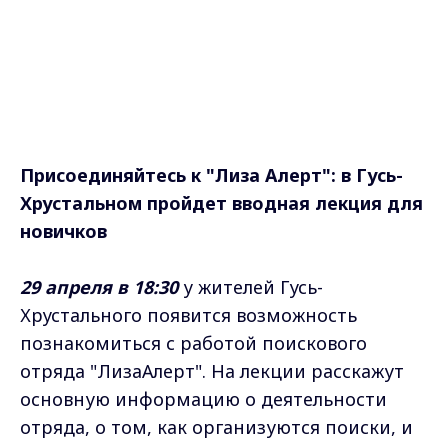
29 апреля в 18:30
у жителей Гусь-
Хрустального появится возможность
познакомиться с работой поискового
отряда "ЛизаАлерт". На лекции расскажут
основную информацию о деятельности
отряда, о том, как организуются поиски, и
какие методы применяются. Участники
узнают, почему лес размечают на
квадраты, как правильно экипироваться,
где следить за актуальными поисками, и
как в них участвовать.
Место встречи:
г. Гусь-Хрустальный, ул.
Кирова, д. 2 (ДОСААФ).
Регистрация:
clck.ru/3LdDC3