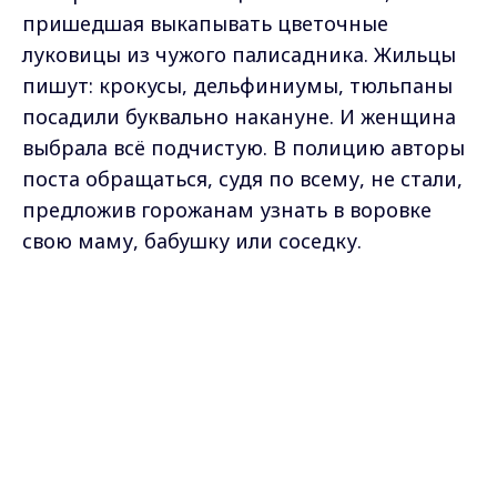
пришедшая выкапывать цветочные
луковицы из чужого палисадника. Жильцы
пишут: крокусы, дельфиниумы, тюльпаны
посадили буквально накануне. И женщина
выбрала всё подчистую. В полицию авторы
поста обращаться, судя по всему, не стали,
предложив горожанам узнать в воровке
свою маму, бабушку или соседку.
А эти цветы просто выбросили на окраине
Max - канал Россия "ГТРК
Владимир"
Владимира. Ребята гуляли и увидели
Главные новости города
Владимира и региона.
коробки с жёлтыми тюльпанами. Как пишет
автор видео, они немного завяли, но это не
помешало принести пару букетов домой.
Герой недели — город Александров. Оттуда