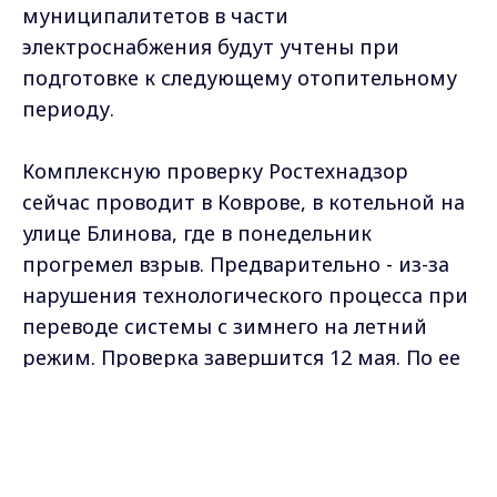
муниципалитетов в части
электроснабжения будут учтены при
подготовке к следующему отопительному
периоду.
Комплексную проверку Ростехнадзор
сейчас проводит в Коврове, в котельной на
улице Блинова, где в понедельник
прогремел взрыв. Предварительно - из-за
нарушения технологического процесса при
переводе системы с зимнего на летний
режим. Проверка завершится 12 мая. По ее
итогам будет принято решение о
Max - канал Россия "ГТРК
восстановлении несущих конструкций
Владимир"
Главные новости города
здания, газоводов и работоспособности
Владимира и региона.
котлов.