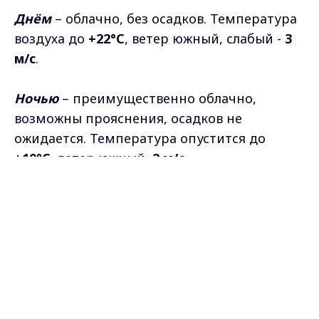
Днём
– облачно, без осадков. Температура
воздуха до
+22°C
, ветер южный, слабый -
3
м/с
.
Ночью
– преимущественно облачно,
возможны прояснения, осадков не
ожидается. Температура опустится до
+10°C
, ветер южный,
2 м/с
.
Max - канал Россия "ГТРК
Владимир"
Показатель влажности -
49%
.
Главные новости города
Владимира и региона.
Атмосферное давление в течение суток
будет колебаться в пределах
749–752 мм
рт.
ст.