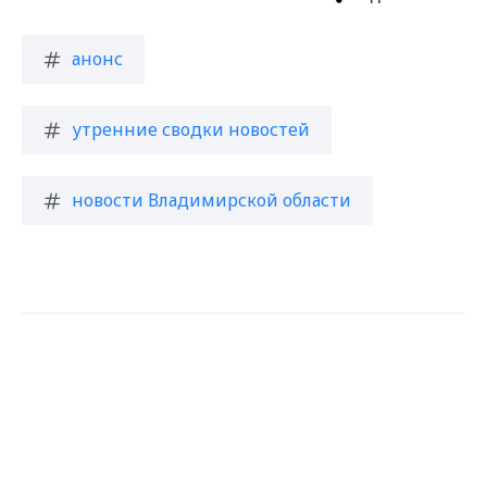
анонс
утренние сводки новостей
новости Владимирской области
Max - канал Россия "ГТРК
Загрузить ещё
Владимир"
Главные новости города
Владимира и региона.