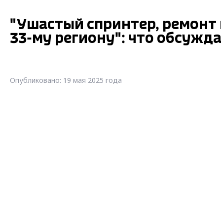
"Ушастый спринтер, ремонт 
33-му региону": что обсужд
Опубликовано: 19 мая 2025 года