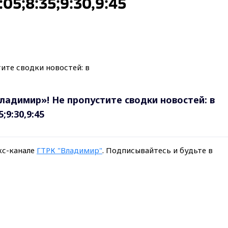
:05;8:35;9:30,9:45
ладимир»! Не пропустите сводки новостей: в
5;9:30,9:45
кс-канале
ГТРК "Владимир"
. Подписывайтесь и будьте в
Max - канал Россия "ГТРК Владимир"
Главные новости города Владимира и региона.