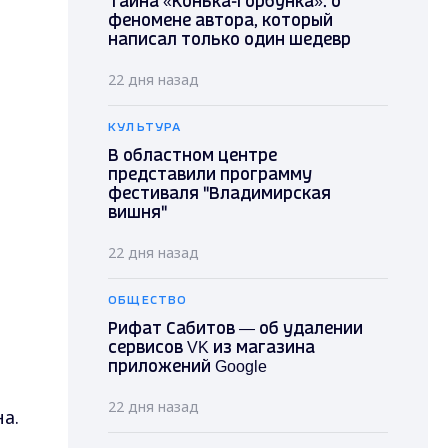
Тайна «Конька-Горбунка»: о
феномене автора, который
написал только один шедевр
22 дня назад
КУЛЬТУРА
В областном центре
представили программу
фестиваля "Владимирская
вишня"
22 дня назад
ОБЩЕСТВО
Рифат Сабитов — об удалении
сервисов VK из магазина
приложений Google
22 дня назад
а.