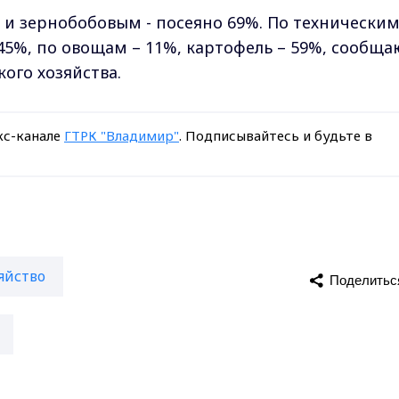
и зернобобовым - посеяно 69%. По технически
45%, по овощам – 11%, картофель – 59%, сообща
ого хозяйства.
кс-канале
ГТРК "Владимир"
. Подписывайтесь и будьте в
яйство
Поделитьс