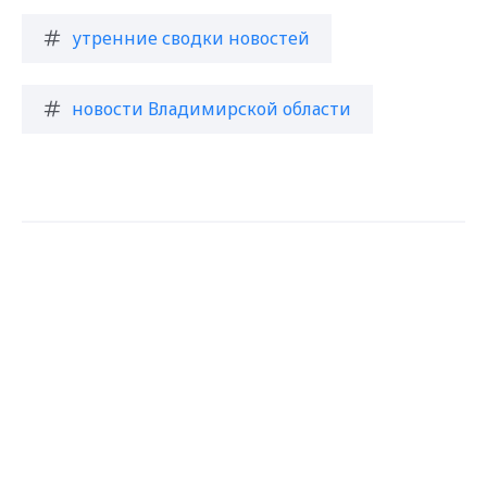
утренние сводки новостей
новости Владимирской области
Max - канал Россия "ГТРК
Загрузить ещё
Владимир"
Главные новости города
Владимира и региона.
Подписаться на новости