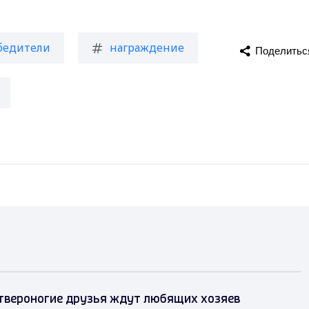
бедители
награждение
Поделитьс
твероногие друзья ждут любящих хозяев