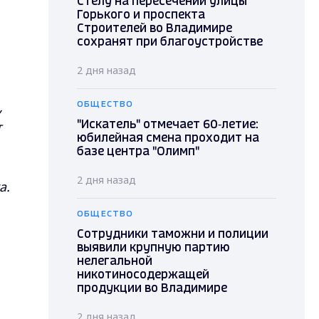
Стелу на пересечении улицы
Горького и проспекта
Строителей во Владимире
сохранят при благоустройстве
2 дня назад
,
ОБЩЕСТВО
т
"Искатель" отмечает 60‑летие:
юбилейная смена проходит на
базе центра "Олимп"
2 дня назад
а.
ОБЩЕСТВО
Сотрудники таможни и полиции
выявили крупную партию
нелегальной
никотиносодержащей
продукции во Владимире
2 дня назад