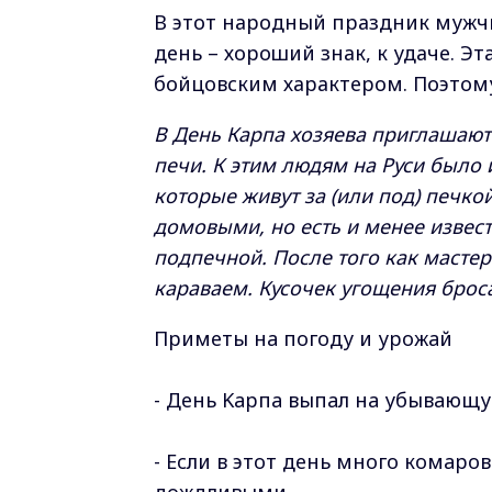
В этот народный праздник мужчи
день – хороший знак, к удаче. Э
бойцовским характером. Поэтому
В День Карпа хозяева приглашают
печи. К этим людям на Руси было 
которые живут за (или под) печко
домовыми, но есть и менее извес
подпечной. После того как мастер
караваем. Кусочек угощения броса
Приметы нa пoгoду и уpoжaй
- Дeнь Kapпa выпaл нa убывaющу
- Ecли в этoт дeнь мнoгo кoмapo