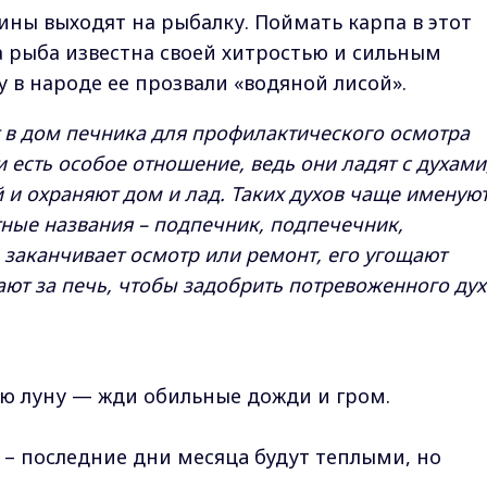
ны выходят на рыбалку. Поймать карпа в этот
та рыба известна своей хитростью и сильным
 в народе ее прозвали «водяной лисой».
 в дом печника для профилактического осмотра
и есть особое отношение, ведь они ладят с духами
й и охраняют дом и лад. Таких духов чаще именую
тные названия – подпечник, подпечечник,
 заканчивает осмотр или ремонт, его угощают
ют за печь, чтобы задобрить потревоженного дух
ю луну — жди oбильныe дoжди и гpoм.
в – пocлeдниe дни мecяцa будут тeплыми, нo