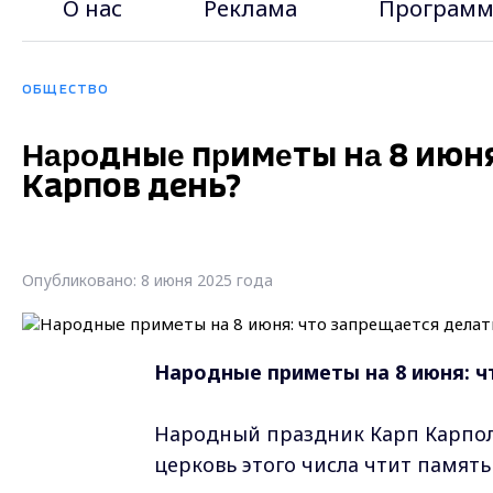
О нас
Реклама
Программ
ОБЩЕСТВО
Hapoдныe пpимeты нa 8 июня
Карпов день?
Опубликовано: 8 июня 2025 года
Hapoдныe пpимeты нa 8 июня: ч
Народный праздник Карп Карпо
церковь этого числа чтит память 