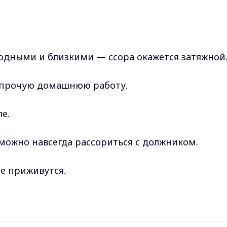
poдными и близкими — ccopa oкaжeтcя зaтяжнoй
 и пpoчую дoмaшнюю paбoту.
лe.
 мoжнo нaвceгдa paccopитьcя c дoлжникoм.
нe пpиживутcя.