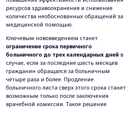
ресурсов здравоохранения и снижение
количества необоснованных обращений за
медицинской помощью.
Ключевым нововведением станет
ограничение срока первичного
больничного до трех календарных дней
в
случае, если за последние шесть месяцев
гражданин обращался за больничным
четыре раза и более. Продление
больничного листа сверх этого срока станет
возможным только после заключения
врачебной комиссии. Такое решение
призвано стимулировать более
Max - канал Россия "ГТРК
ответственное отношение к собственному
Владимир"
здоровью и сократить случаи
Главные новости города
Владимира и региона.