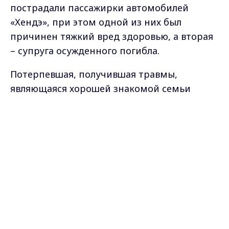
пострадали пассажирки автомобилей
«Хендэ», при этом одной из них был
причинен тяжкий вред здоровью, а вторая
– супруга осужденного погибла.
Потерпевшая, получившая травмы,
являющаяся хорошей знакомой семьи
виновника, а также сын последнего,
Max - канал Россия "ГТРК
представлявший интересы погибшей
Владимир"
матери, примирились с осужденным,
Главные новости города
Владимира и региона.
просив в связи с этим о смягчении его
участи вплоть до освобождения от
уголовной ответственности.
Суд, приняв во внимание возраст,
состояние здоровья виновного, потерю
супруги в результате ДТП, а также