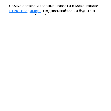
Самые свежие и главные новости в макс-канале
ГТРК "Владимир"
. Подписывайтесь и будьте в
курсе всех событий!
Max - канал Россия "ГТРК
Владимир"
Опубликовано: 9 июня 2025 года
Главные новости города
Владимира и региона.
Поделиться
ДТП
новости Владимирской области