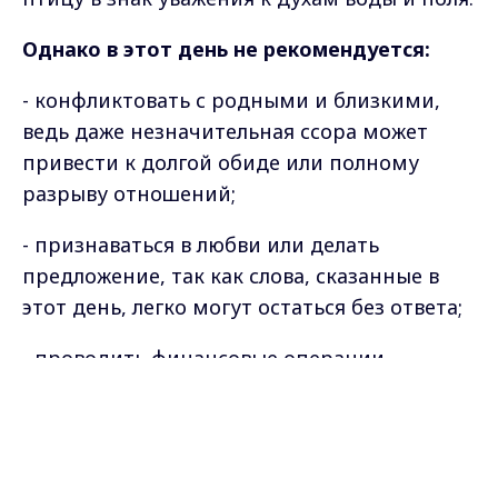
Однако в этот день не рекомендуется:
- конфликтовать с родными и близкими,
ведь даже незначительная ссора может
привести к долгой обиде или полному
разрыву отношений;
- признаваться в любви или делать
предложение, так как слова, сказанные в
этот день, легко могут остаться без ответа;
- проводить финансовые операции,
особенно брать или давать деньги в долг;
Max - канал Россия "ГТРК
Владимир"
Главные новости города
- незамужним девушкам ходить с
Владимира и региона.
распущенными волосами, так как это