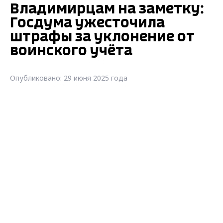
Владимирцам на заметку:
Госдума ужесточила
штрафы за уклонение от
воинского учёта
Опубликовано: 29 июня 2025 года
Владимирцам на заметку: Госдума
ужесточила штрафы за уклонение от
воинского учёта
Граждане, не сообщившие в военкомат о
переезде на срок более трёх месяцев,
теперь будут штрафоваться на 10–20 тыс.
рублей. Об этом сообщают в издании