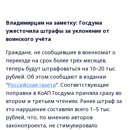
"
Российская газета
". Соответствующие
поправки в КоАП Госдума приняла сразу во
втором и третьем чтениях. Ранее штраф за
это нарушение составлял всего 1–5 тыс.
рублей, что, по мнению авторов
законопроекта, не стимулировало
соблюдение закона.
Инициатива исходит от депутатов во главе
с Андреем Картаполовым (Комитет по
обороне) и Василием Пискарёвым (Комитет
по безопасности). Поправки дополняют ст.
21.5 КоАП, вводя ответственность
за несообщение о переезде без
регистрации или неявку в военкомат в
установленный срок.