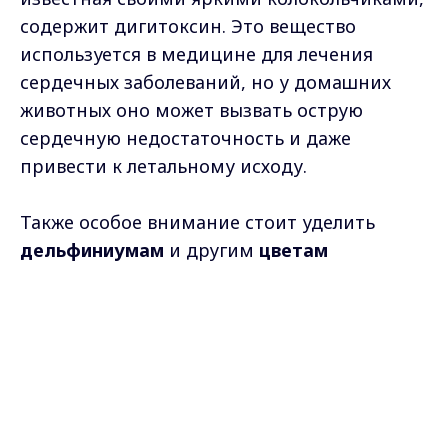
содержит дигитоксин. Это вещество
используется в медицине для лечения
сердечных заболеваний, но у домашних
животных оно может вызвать острую
сердечную недостаточность и даже
привести к летальному исходу.
Также особое внимание стоит уделить
дельфиниумам
и другим
цветам
семейства лютиковых
. Их сок содержит
Max - канал Россия "ГТРК
алкалоиды, способные вызвать у животных
Владимир"
Главные новости города
паралич мышц. В самых тяжелых случаях
Владимира и региона.
это может привести к остановке дыхания и
трагическому исходу.
Многие владельцы домашних животных