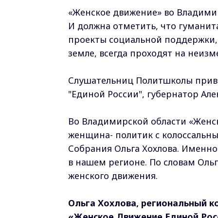
«Женское движение» во Владимир
И должна отметить, что гумани
проекты социальной поддержки,
земле, всегда проходят на неиз
Слушательниц Политшколы приве
"Единой России", губернатор Але
Во Владимирской области «Женск
женщина- политик с колоссальн
Собрания Ольга Хохлова. Именн
в нашем регионе. По словам Оль
женского движения.
Ольга Хохлова, региональный 
«Женское Движение Единой Рос