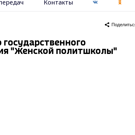
передач
Контакты
Поделитьс
 государственного
ия "Женской политшколы"