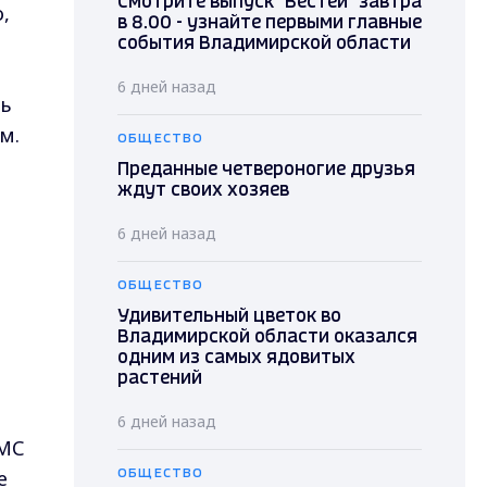
Смотрите выпуск "Вестей" завтра
,
в 8.00 - узнайте первыми главные
события Владимирской области
6 дней назад
ть
м.
ОБЩЕСТВО
Преданные четвероногие друзья
ждут своих хозяев
6 дней назад
ОБЩЕСТВО
Удивительный цветок во
Владимирской области оказался
одним из самых ядовитых
растений
6 дней назад
СМС
е
ОБЩЕСТВО