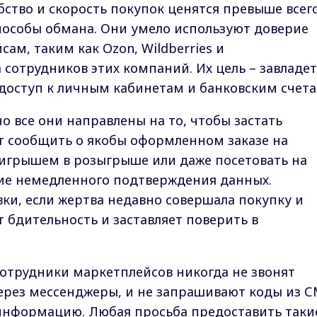
бство и скорость покупок ценятся превыше всего
пособы обмана. Они умело используют доверие
м, таким как Ozon, Wildberries и
а сотрудников этих компаний. Их цель – завладе
оступ к личным кабинетам и банковским счета
о все они направлены на то, чтобы застать
т сообщить о якобы оформленном заказе на
ыигрышем в розыгрыше или даже посетовать на
ие немедленного подтверждения данных.
ки, если жертва недавно совершала покупку и
 бдительность и заставляет поверить в
отрудники маркетплейсов никогда не звонят
ерез мессенджеры, и не запрашивают коды из 
нформацию. Любая просьба предоставить таки