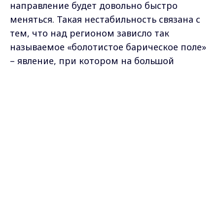
направление будет довольно быстро
меняться. Такая нестабильность связана с
тем, что над регионом зависло так
называемое «болотистое барическое поле»
– явление, при котором на большой
площади наблюдается примерно одно и то
Max - канал Россия "ГТРК
же давление.
Владимир"
Главные новости города
Владимира и региона.
«В этом «болотистом барическом поле»
давление однородное, и чуть-чуть ниже
нормы. Оно создает неустойчивость. В этом
поле не выделяются циклоны и
антициклоны,
гребни высокого
и ложбины
низкого давлений. Просто такое
«болотистое» равномерное неустойчивое
поле. И в первой половине недели эта