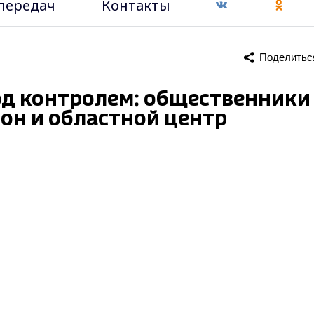
передач
Контакты
Поделитьс
д контролем: общественники
он и областной центр