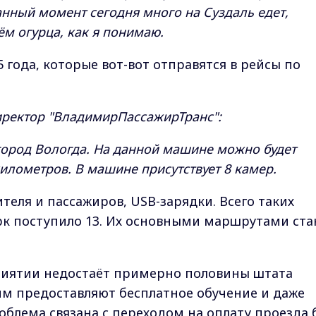
анный момент сегодня много на Суздаль едет,
ём огурца, как я понимаю.
5 года, которые вот-вот отправятся в рейсы по
иректор "ВладимирПассажирТранс":
город Вологда. На данной машине можно будет
илометров. В машине присутствует 8 камер.
ителя и пассажиров, USB-зарядки. Всего таких
к поступило 13. Их основными маршрутами ста
риятии недостаёт примерно половины штата
 им предоставляют бесплатное обучение и даже
облема связана с переходом на оплату проезда 