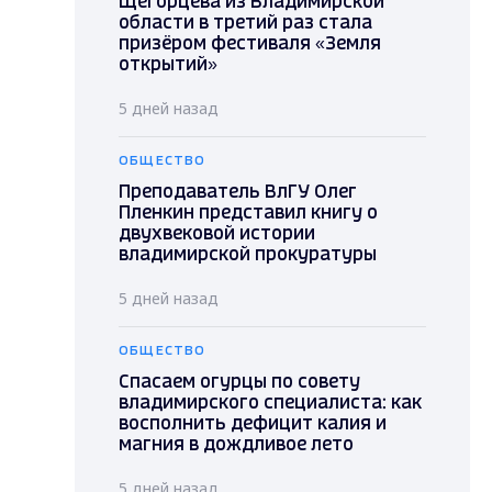
Щегорцева из Владимирской
области в третий раз стала
призёром фестиваля «Земля
открытий»
5 дней назад
ОБЩЕСТВО
Преподаватель ВлГУ Олег
Пленкин представил книгу о
двухвековой истории
владимирской прокуратуры
5 дней назад
ОБЩЕСТВО
Спасаем огурцы по совету
владимирского специалиста: как
восполнить дефицит калия и
магния в дождливое лето
5 дней назад