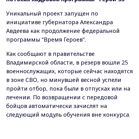
Уникальный проект запущен по
инициативе губернатора Александра
Авдеева как продолжение федеральной
программы "Время Героев".
Как сообщают в правительстве
Владимирской области, в резерв вошли 25
военнослужащих, которые сейчас находятся
в зоне СВО, но минувшей весной успели
пройти отбор, пока были в отпусках или на
лечении. По возвращении с передовой
бойцов автоматически зачислят на
следующий модуль обучения вне конкурса.
Напомним, первый поток региональной
Max - канал Россия "ГТРК
программы "Герои-33" стартовал в июне. В
Владимир"