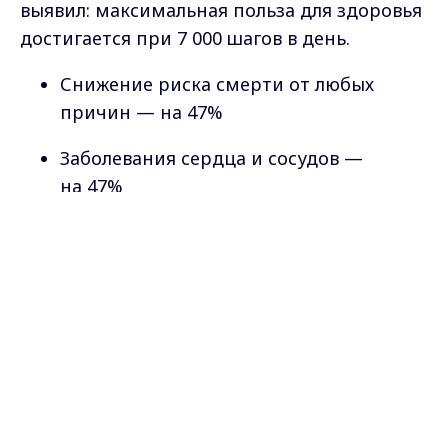
выявил: максимальная польза для здоровья
достигается при 7 000 шагов в день.
Снижение риска смерти от любых
причин — на 47%
Заболевания сердца и сосудов —
на 47%
Рак и деменция — на 37-38%
Max - канал Россия "ГТРК
Владимир"
Главные новости города
Владимира и региона.
При этом дополнительные шаги сверх этой
нормы не дают значимых преимуществ.
Генетика решает: кому сколько шагов
нужно?
Однако универсальной нормы, похоже, не