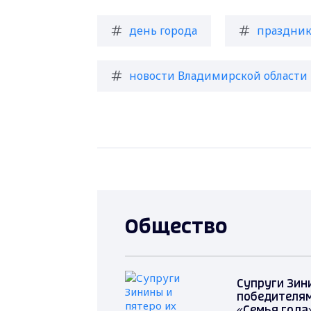
день города
праздни
новости Владимирской области
Общество
Супруги Зин
победителям
«Семья года