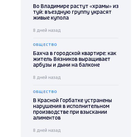
Во Владимире растут «храмы» из
туй: въездную группу украсят
живые купола
8 дней назад
ОБЩЕСТВО
Бахча в городской квартире: как
житель Вязников выращивает
арбузы и дыни на балконе
8 дней назад
ОБЩЕСТВО
В Красной Горбатке устранены
нарушения в исполнительном
производстве при взыскании
алиментов
8 дней назад