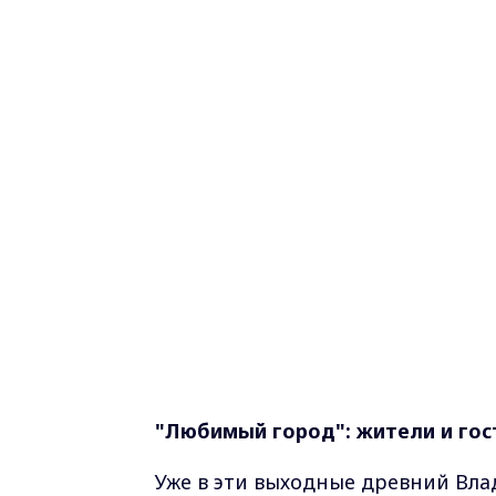
"Любимый город": ж
ители и го
Уже в эти выходные древний Вла