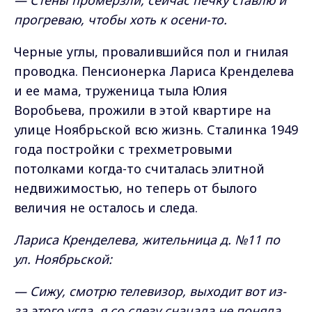
— Стены промёрзли, сейчас печку ставлю и
прогреваю, чтобы хоть к осени-то.
Черные углы, провалившийся пол и гнилая
проводка. Пенсионерка Лариса Кренделева
и ее мама, труженица тыла Юлия
Воробьева, прожили в этой квартире на
улице Ноябрьской всю жизнь. Сталинка 1949
года постройки с трехметровыми
потолками когда-то считалась элитной
недвижимостью, но теперь от былого
величия не осталось и следа.
Лариса Кренделева, жительница д. №11 по
ул. Ноябрьской:
— Сижу, смотрю телевизор, выходит вот из-
за этого угла, я со слезу сначала не поняла,