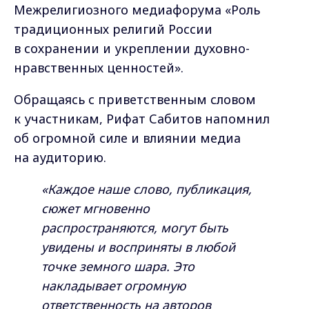
«Каждое наше слово, публикация,
сюжет мгновенно
распространяются, могут быть
увидены и восприняты в любой
точке земного шара. Это
накладывает огромную
ответственность на авторов
материалов о религии, которая
сегодня приобретает все больше
значения в жизни общества —
человек находится в непрерывном
духовном поиске, неразрывно
связанным с его судьбой, с будущим
Родины. СМИ сегодня на передовой
борьбы за традиционные духовно-