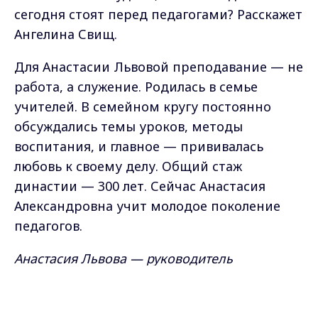
сегодня стоят перед педагогами? Расскажет
Ангелина Свищ.
Для Анастасии Львовой преподавание — не
работа, а служение. Родилась в семье
учителей. В семейном кругу постоянно
обсуждались темы уроков, методы
воспитания, и главное — прививалась
любовь к своему делу. Общий стаж
династии — 300 лет. Сейчас Анастасия
Александровна учит молодое поколение
педагогов.
Анастасия Львова — руководитель
образовательного центра №5 г. Владимира:
Max - канал Россия "ГТРК
Владимир"
— Нам надо переиграть искусственный
Главные новости города