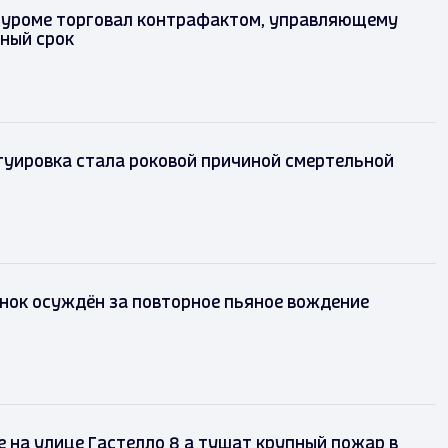
Муроме торговал контрафактом, управляющему
ьный срок
туировка стала роковой причиной смертельной
нок осуждён за повторное пьяное вождение
 на улице Гастелло 8 а тушат крупный пожар в