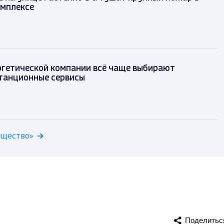
омплексе
ргетической компании всё чаще выбирают
танционные сервисы
бщество»
Поделитьс