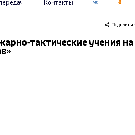
передач
Контакты
Поделитьс
жарно-тактические учения на
ав»