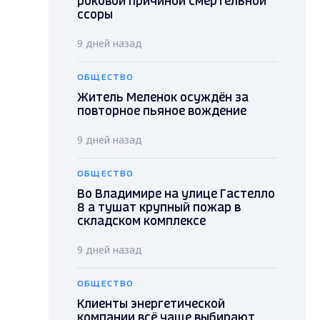
роковой причиной смертельной
ссоры
9 дней назад
ОБЩЕСТВО
Житель Меленок осуждён за
повторное пьяное вождение
9 дней назад
ОБЩЕСТВО
Во Владимире на улице Гастелло
8 а тушат крупный пожар в
складском комплексе
9 дней назад
ОБЩЕСТВО
Клиенты энергетической
компании всё чаще выбирают