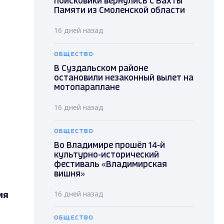
поисковики вернулись с Вахты
Памяти из Смоленской области
16 дней назад
ОБЩЕСТВО
В Суздальском районе
остановили незаконный вылет на
мотопараплане
16 дней назад
ОБЩЕСТВО
Во Владимире прошёл 14-й
культурно-исторический
фестиваль «Владимирская
вишня»
ия
16 дней назад
ОБЩЕСТВО