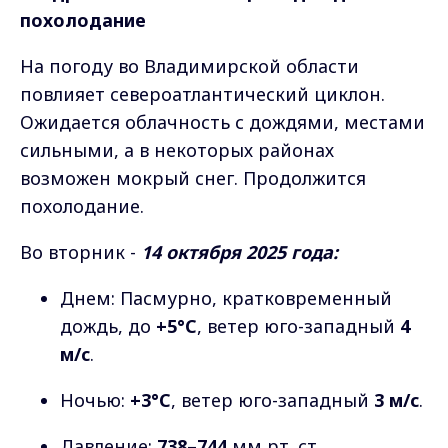
похолодание
На погоду во Владимирской области
повлияет североатлантический циклон.
Ожидается облачность с дождями, местами
сильными, а в некоторых районах
возможен мокрый снег. Продолжится
похолодание.
Во вторник -
14 октября 2025 года:
Днем: Пасмурно, кратковременный
дождь, до
+5°C
, ветер юго-западный
4
м/с
.
Ночью:
+3°C
, ветер юго-западный
3 м/с
.
Давление:
738–744
мм рт. ст.