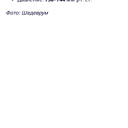
Фото: Шедеврум
Max - канал Россия "ГТРК
Владимир"
Главные новости города
Владимира и региона.