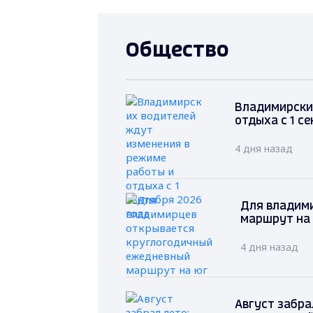
Общество
Владимирски
отдыха с 1 с
4 дня назад
Для владим
маршрут на
4 дня назад
Август забра