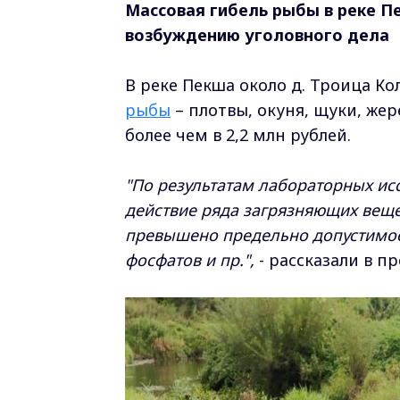
Массовая гибель рыбы в реке П
возбуждению уголовного дела
В реке Пекша около д. Троица К
рыбы
– плотвы, окуня, щуки, же
более чем в 2,2 млн рублей.
"По результатам лабораторных и
действие ряда загрязняющих веще
превышено предельно допустимое
фосфатов и пр.",
- рассказали в п