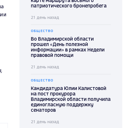
карте маршрута восьмого
ла
патриотического бронепробега
ции
21 день назад
ОБЩЕСТВО
Во Владимирской области
прошел «День полезной
информации» в рамках Недели
правовой помощи
21 день назад
,
ОБЩЕСТВО
Кандидатура Юлии Калистовой
на пост прокурора
Владимирской области получила
единогласную поддержку
сенаторов
21 день назад