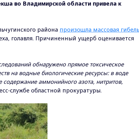
екша во Владимирской области привела к
ольчугинского района
произошла массовая гибел
реха, голавля. Причиненный ущерб оценивается
сследований обнаружено прямое токсическое
ств на водные биологические ресурсы: в воде
 содержание аммонийного азота, нитритов,
ресс-службе областной прокуратуры.