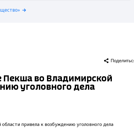
бщество»
Поделитьс
е Пекша во Владимирской
ению уголовного дела