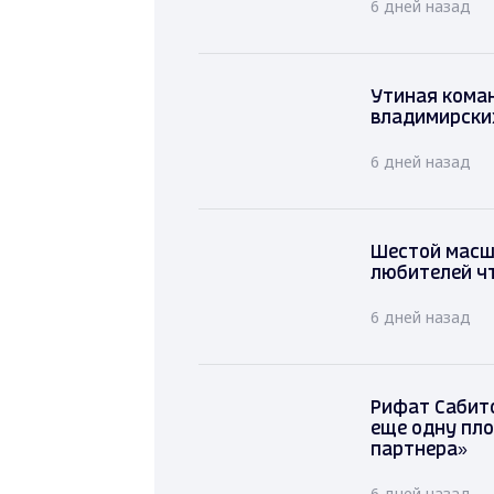
6 дней назад
Утиная коман
владимирски
6 дней назад
Шестой масш
любителей ч
6 дней назад
Рифат Сабито
еще одну пло
партнера»
6 дней назад