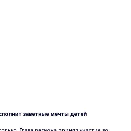
сполнит заветные мечты детей
только. Глава региона принял участие во