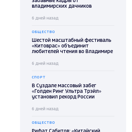
забавные кадры от
владимирских дачников
6 дней назад
ОБЩЕСТВО
Шестой масштабный фестиваль
«Китоврас» объединит
любителей чтения во Владимире
6 дней назад
СПОРТ
В Суздале массовый забег
«Голден Ринг Ультра Трэйл»
установил рекорд России
6 дней назад
ОБЩЕСТВО
Рифат Сабитов: «Китайский