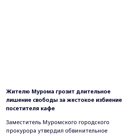
Жителю Мурома грозит длительное
лишение свободы за жестокое избиение
посетителя кафе
Заместитель Муромского городского
прокурора утвердил обвинительное
заключение по уголовному делу 42-летнего
местного жителя. Он обвиняется в
покушении на убийство (ч. 3 ст. 30, ч. 1 ст.
105 УК РФ).
По версии следствия, ночью 29 ноября
прошлого года в одном из городских кафе
Мурома произошла ссора между двумя
нетрезвыми посетителями. Конфликт
произошел с участием супруги