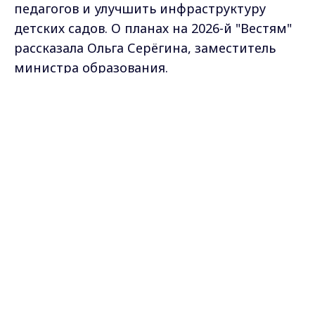
педагогов и улучшить инфраструктуру
детских садов. О планах на 2026-й "Вестям"
рассказала Ольга Серёгина, заместитель
министра образования.
Max - канал Россия "ГТРК
Владимир"
Главные новости города
Владимира и региона.
Самые свежие и главные новости в макс-канале
ГТРК "Владимир"
. Подписывайтесь и будьте в
курсе всех событий!
Опубликовано: 26 февраля 2026 года
Поделиться
министерство образования