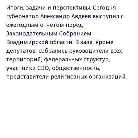
Итоги, задачи и перспективы. Сегодня
губернатор Александр Авдеев выступил с
ежегодным отчётом перед
Законодательным Собранием
Владимирской области. В зале, кроме
депутатов, собрались руководители всех
территорий, федеральных структур,
участники СВО, общественность,
представители религиозных организаций.
По большому счёту- отчёт- конкретный
Max - канал Россия "ГТРК
план дальнейшего развития региона. Слово
Владимир"
Главные новости города
- Марии Платанюк.
Владимира и региона.
Не просто курс. Выверенная стратегия
уверенного движения вперёд. Решения