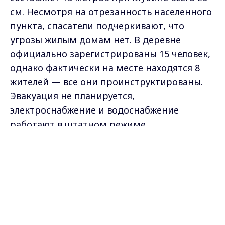
см. Несмотря на отрезанность населенного
пункта, спасатели подчеркивают, что
угрозы жилым домам нет. В деревне
официально зарегистрированы 15 человек,
однако фактически на месте находятся 8
жителей — все они проинструктированы.
Эвакуация не планируется,
электроснабжение и водоснабжение
работают в штатном режиме.
Max - канал Россия "ГТРК
Владимир"
Главные новости города
Владимира и региона.
На особом контроле ведомства находятся
четыре точки переливов: помимо моста у
Рождествено, затруднен проезд у
населенных пунктов Мостищево, Песочная