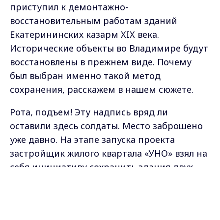
приступил к демонтажно-
восстановительным работам зданий
Екатерининских казарм XIX века.
Исторические объекты во Владимире будут
восстановлены в прежнем виде. Почему
был выбран именно такой метод
сохранения, расскажем в нашем сюжете.
Рота, подъем! Эту надпись вряд ли
оставили здесь солдаты. Место заброшено
уже давно. На этапе запуска проекта
застройщик жилого квартала «УНО» взял на
себя инициативу сохранить здания двух
Екатерининских казарм. Но после
Max - канал Россия "ГТРК
Владимир"
детальных обследований и проектных
Главные новости города
Владимира и региона.
изысканий выяснилось, что оставить их в