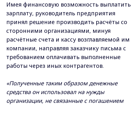
Имея финансовую возможность выплатить
зарплату, руководитель предприятия
принял решение производить расчёты со
сторонними организациями, минуя
расчётные счета и кассу возглавляемой им
компании, направляя заказчику письма с
требованием оплачивать выполненные
работы через иных контрагентов.
«Полученные таким образом денежные
средства он использовал на нужды
организации, не связанные с погашением
задолженности перед сотрудниками»,
—
Max - канал Россия "ГТРК
сообщили в пресс-службе областной
Владимир"
Главные новости города
прокуратуры.
Владимира и региона.